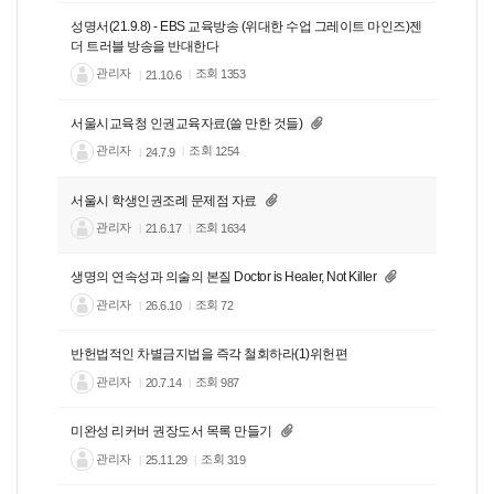
성명서(21.9.8) - EBS 교육방송 (위대한 수업 그레이트 마인즈)젠
더 트러블 방송을 반대한다
관리자
조회
1353
21.10.6
서울시교육청 인권교육자료(쓸 만한 것들)
관리자
조회
1254
24.7.9
서울시 학생인권조례 문제점 자료
관리자
조회
1634
21.6.17
생명의 연속성과 의술의 본질 Doctor is Healer, Not Killer
관리자
조회
72
26.6.10
반헌법적인 차별금지법을 즉각 철회하라(1)위헌편
관리자
조회
987
20.7.14
미완성 리커버 권장도서 목록 만들기
관리자
조회
319
25.11.29