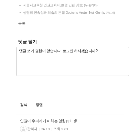
서울시교육청 인권교육자료(쓸 만한 것들)
(by 관리자)
생명의 연속성과 의술의 본질 Doctor is Healer, Not Killer
(by 관리자)
목록
댓글 달기
검색
정렬
인권이 우리에게 미치는 영향 ppt
관리자
조회
1083
24.7.9