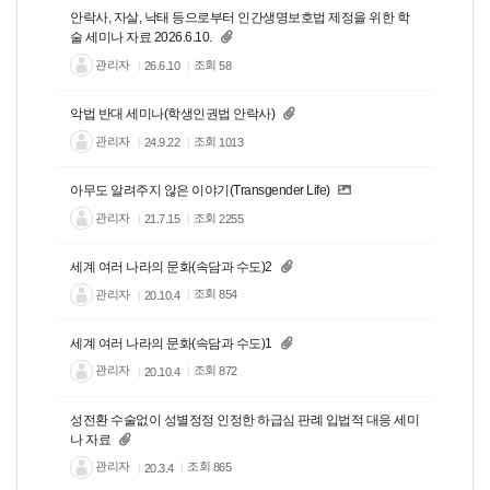
안락사, 자살, 낙태 등으로부터 인간생명보호법 제정을 위한 학
술 세미나 자료 2026.6.10.
관리자
조회
58
26.6.10
악법 반대 세미나(학생인권법 안락사)
관리자
조회
1013
24.9.22
아무도 알려주지 않은 이야기(Transgender Life)
관리자
조회
2255
21.7.15
세계 여러 나라의 문화(속담과 수도)2
관리자
조회
854
20.10.4
세계 여러 나라의 문화(속담과 수도)1
관리자
조회
872
20.10.4
성전환 수술없이 성별정정 인정한 하급심 판례 입법적 대응 세미
나 자료
관리자
조회
865
20.3.4