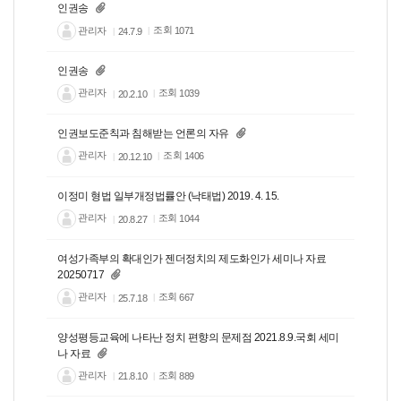
인권송
관리자
조회
1071
24.7.9
인권송
관리자
조회
1039
20.2.10
인권보도준칙과 침해받는 언론의 자유
관리자
조회
1406
20.12.10
이정미 형법 일부개정법률안 (낙태법) 2019. 4. 15.
관리자
조회
1044
20.8.27
여성가족부의 확대인가 젠더정치의 제도화인가 세미나 자료
20250717
관리자
조회
667
25.7.18
양성평등교육에 나타난 정치 편향의 문제점 2021.8.9.국회 세미
나 자료
관리자
조회
889
21.8.10